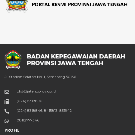
Jl. Stadion Selatan No. 1, Semarang 50136
bkd@jatengprov.go.id
(024) 8318890
(024) 8318846, 8415813, 831942
08112777346
PROFIL