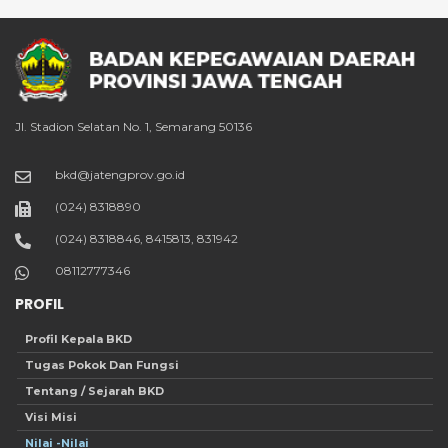
Jl. Stadion Selatan No. 1, Semarang 50136
bkd@jatengprov.go.id
(024) 8318890
(024) 8318846, 8415813, 831942
08112777346
PROFIL
Profil Kepala BKD
Tugas Pokok Dan Fungsi
Tentang / Sejarah BKD
Visi Misi
Nilai -Nilai