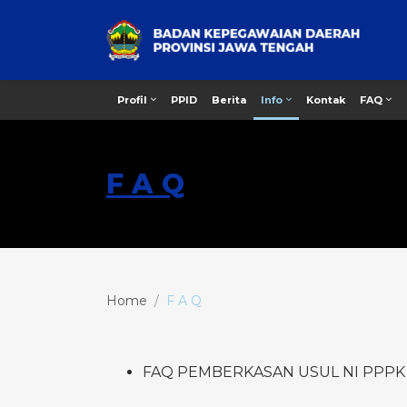
PPID
Berita
Kontak
Profil
Info
FAQ
F A Q
Home
F A Q
FAQ PEMBERKASAN USUL NI PPPK 