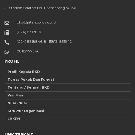
Jl. Stadion Selatan No. 1, Semarang 50136
bkd@jatengprov.go.id
(024) 8318890
(024) 8318846, 8415813, 831942
08112777346
PROFIL
Profil Kepala BKD
Tugas Pokok Dan Fungsi
Tentang / Sejarah BKD
Visi Misi
Nilai -Nilai
Struktur Organisasi
LHKPN
LINK TERKAIT