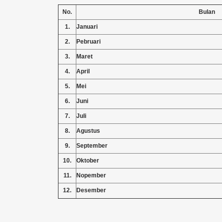
No.
Bulan
1.
Januari
2.
Pebruari
3.
Maret
4.
April
5.
Mei
6.
Juni
7.
Juli
8.
Agustus
9.
September
10.
Oktober
11.
Nopember
12.
Desember