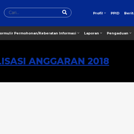
PPID
Berit
Profil
ormulir Permohonan/Keberatan Informasi
Laporan
Pengaduan
ISASI ANGGARAN 2018