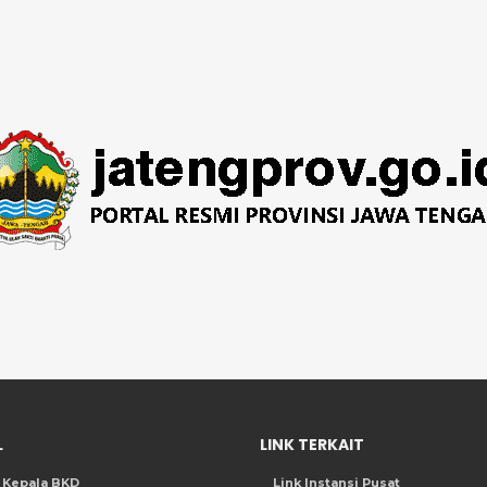
L
LINK TERKAIT
l Kepala BKD
Link Instansi Pusat