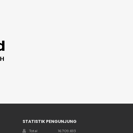
STATISTIK PENGUNJUNG
Total
16.709.693