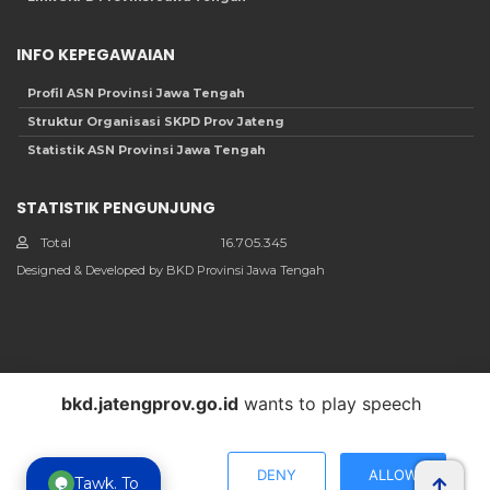
INFO KEPEGAWAIAN
Profil ASN Provinsi Jawa Tengah
Struktur Organisasi SKPD Prov Jateng
Statistik ASN Provinsi Jawa Tengah
STATISTIK PENGUNJUNG
Total
16.705.345
Designed & Developed by BKD Provinsi Jawa Tengah
bkd.jatengprov.go.id
wants to play speech
Informasi Umum
Whistle Blowing System
Link Terkait
Scan Info Layanan
DENY
ALLOW
Tawk. To