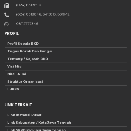
(024) 8318890
(024) 8318846, 8415813, 831942
08112777346
PROFIL
Profil Kepala BKD
Tugas Pokok Dan Fungsi
Tentang / Sejarah BKD
Visi Misi
Nilai -Nilai
Struktur Organisasi
LHKPN
LINK TERKAIT
Link Instansi Pusat
Link Kabupaten / Kota Jawa Tengah
Link SKPD Provinsi Jawa Tengah