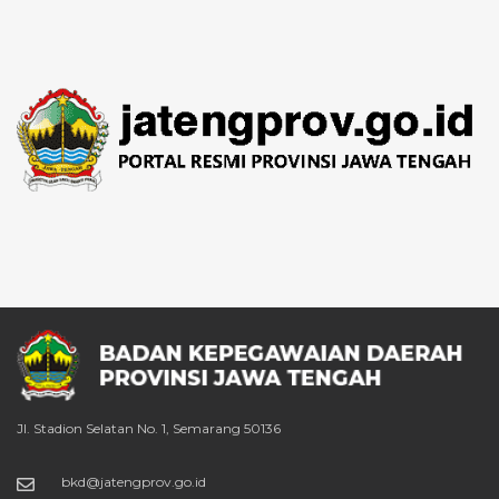
Jl. Stadion Selatan No. 1, Semarang 50136
bkd@jatengprov.go.id