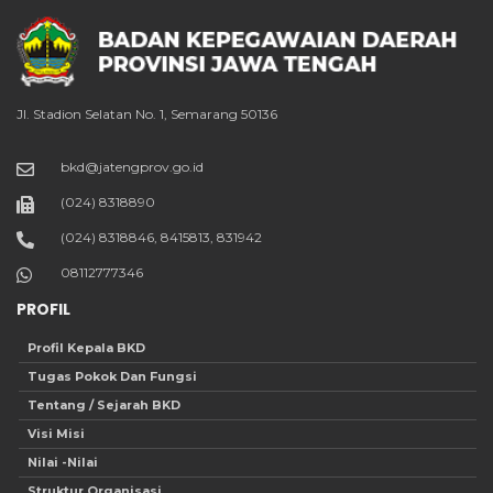
Jl. Stadion Selatan No. 1, Semarang 50136
bkd@jatengprov.go.id
(024) 8318890
(024) 8318846, 8415813, 831942
08112777346
PROFIL
Profil Kepala BKD
Tugas Pokok Dan Fungsi
Tentang / Sejarah BKD
Visi Misi
Nilai -Nilai
Struktur Organisasi