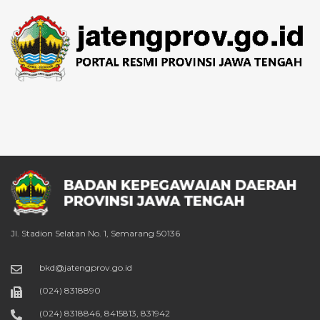
Jl. Stadion Selatan No. 1, Semarang 50136
bkd@jatengprov.go.id
(024) 8318890
(024) 8318846, 8415813, 831942