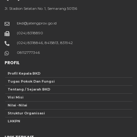
Jl. Stadion Selatan No. 1, Semarang 50136
bkd@jatengprov.go.id
(024) 8318890
(024) 8318846, 8415813, 831942
08112777346
PROFIL
Profil Kepala BKD
Tugas Pokok Dan Fungsi
Tentang / Sejarah BKD
Visi Misi
Nilai -Nilai
Struktur Organisasi
LHKPN