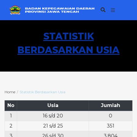
STATISTIK
BERDASARKAN USIA
Home
Statistik Berdasarkan Usia
No
Usia
Jumlah
1
16 s/d 20
0
2
21 s/d 25
351
3
26 s/d 30
3.804