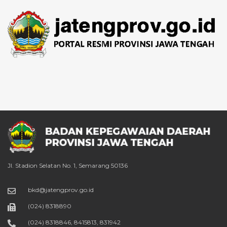
Jl. Stadion Selatan No. 1, Semarang 50136
bkd@jatengprov.go.id
(024) 8318890
(024) 8318846, 8415813, 831942