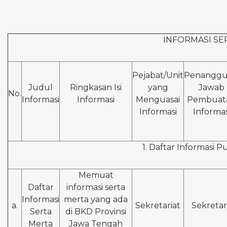
INFORMASI SE
Pejabat/Unit
Penangg
Judul
Ringkasan Isi
yang
Jawab
No.
Informasi
Informasi
Menguasai
Pembuat
Informasi
Informas
1. Daftar Informasi P
Memuat
Daftar
informasi serta
Informasi
merta yang ada
a.
Sekretariat
Sekretar
Serta
di BKD Provinsi
Merta
Jawa Tengah