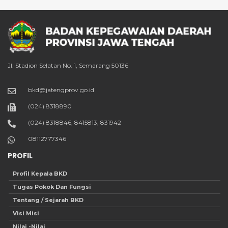
Jl. Stadion Selatan No. 1, Semarang 50136
bkd@jatengprov.go.id
(024) 8318890
(024) 8318846, 8415813, 831942
08112777346
PROFIL
Profil Kepala BKD
Tugas Pokok Dan Fungsi
Tentang / Sejarah BKD
Visi Misi
Nilai -Nilai