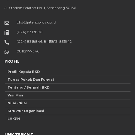
Jl. Stadion Selatan No. 1, Semarang 50136
bkd@jatengprov.go.id
(024) 8318890
(024) 8318846, 8415813, 831942
08112777346
PROFIL
Profil Kepala BKD
Tugas Pokok Dan Fungsi
Tentang / Sejarah BKD
Visi Misi
Nilai -Nilai
Struktur Organisasi
LHKPN
LINK TERKAIT