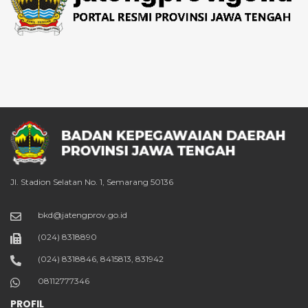
Jl. Stadion Selatan No. 1, Semarang 50136
bkd@jatengprov.go.id
(024) 8318890
(024) 8318846, 8415813, 831942
08112777346
PROFIL