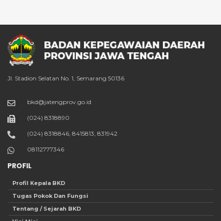
Jl. Stadion Selatan No. 1, Semarang 50136
bkd@jatengprov.go.id
(024) 8318890
(024) 8318846, 8415813, 831942
08112777346
PROFIL
Profil Kepala BKD
Tugas Pokok Dan Fungsi
Tentang / Sejarah BKD