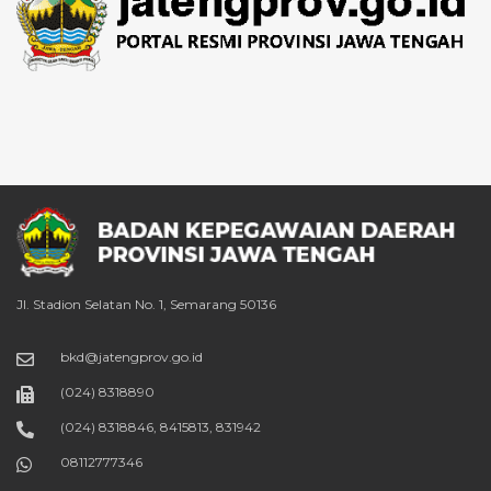
Jl. Stadion Selatan No. 1, Semarang 50136
bkd@jatengprov.go.id
(024) 8318890
(024) 8318846, 8415813, 831942
08112777346