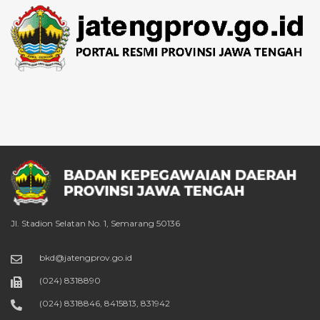
Jl. Stadion Selatan No. 1, Semarang 50136
bkd@jatengprov.go.id
(024) 8318890
(024) 8318846, 8415813, 831942