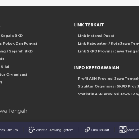
L
LINK TERKAIT
l Kepala BKD
Link Instansi Pusat
s Pokok Dan Fungsi
Link Kabupaten / Kota Jawa Te
ng / Sejarah BKD
Link SKPD Provinsi Jawa Tenga
Misi
-Nilai
INFO KEPEGAWAIAN
tur Organisasi
Profil ASN Provinsi Jawa Tenga
N
Struktur Organisasi SKPD Prov 
Statistik ASN Provinsi Jawa Te
awa Tengah
|
|
|
rmasi Umum
Whistle Blowing System
Link Terkait
Scan In