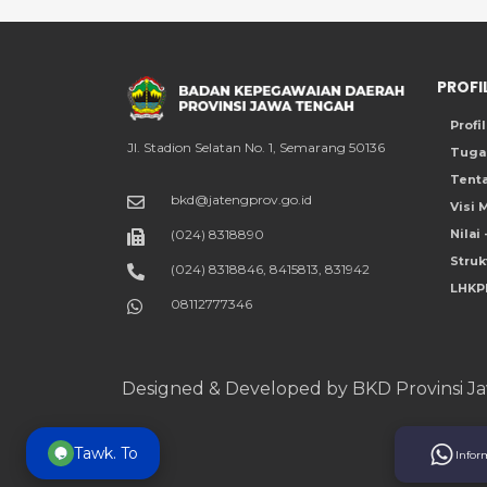
PROFI
Profi
Jl. Stadion Selatan No. 1, Semarang 50136
Tuga
Tenta
bkd@jatengprov.go.id
Visi 
(024) 8318890
Nilai 
Struk
(024) 8318846, 8415813, 831942
LHKP
08112777346
Designed & Developed by BKD Provinsi J
Tawk. To
Info