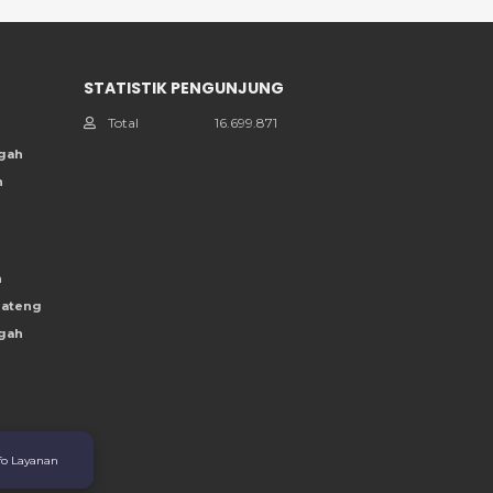
STATISTIK PENGUNJUNG
Total
16.699.871
ngah
h
h
Jateng
ngah
fo Layanan