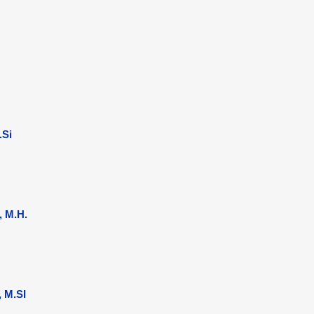
Si
 M.H.
 M.SI