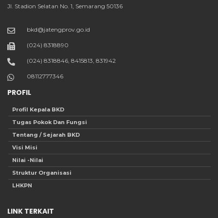
Jl. Stadion Selatan No. 1, Semarang 50136
bkd@jatengprov.go.id
(024) 8318890
(024) 8318846, 8415813, 831942
08112777346
PROFIL
Profil Kepala BKD
Tugas Pokok Dan Fungsi
Tentang / Sejarah BKD
Visi Misi
Nilai -Nilai
Struktur Organisasi
LHKPN
LINK TERKAIT