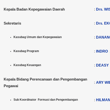
Kepala Badan Kepegawaian Daerah
:
Drs. W
Sekretaris
:
Drs. E
:
DANANG
Kasubag Umum dan Kepegawaian
:
INDRO 
Kasubag Program
:
DEASY R
Kasubag Keuangan
Kepala Bidang Perencanaan dan Pengembangan
:
ARY WI
Pegawai
:
HILMAN
Sub Koordinator Formasi dan Pengembangan