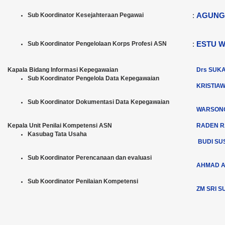
:
AGUNG
Sub Koordinator Kesejahteraan Pegawai
:
ESTU W
Sub Koordinator Pengelolaan Korps Profesi ASN
Kapala Bidang Informasi Kepegawaian
Drs SUKAR
Sub Koordinator Pengelola Data Kepegawaian
KRISTIAW
Sub Koordinator Dokumentasi Data Kepegawaian
WARSONO,
Kepala Unit Penilai Kompetensi ASN
RADEN R
Kasubag Tata Usaha
BUDI S
Sub Koordinator Perencanaan dan evaluasi
AHMAD AR
Sub Koordinator Penilaian Kompetensi
ZM SRI S