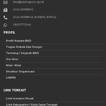
bkd@jatengprov.go.id
(024) 8318890
(024) 8318846, 8415813, 831942
08112777346
PROFIL
Profil Kepala BKD
Tugas Pokok Dan Fungsi
Tentang / Sejarah BKD
Visi Misi
Nilai -Nilai
Struktur Organisasi
LHKPN
LINK TERKAIT
Link Instansi Pusat
Link Kabupaten / Kota Jawa Tengah