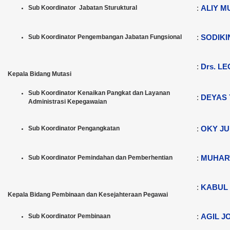
:
ALIY M
Sub Koordinator Jabatan Sturuktural
:
SODIKIN
Sub Koordinator Pengembangan Jabatan Fungsional
:
Drs. LE
Kepala Bidang Mutasi
Sub Koordinator Kenaikan Pangkat dan Layanan
:
DEYAS 
Administrasi Kepegawaian
:
OKY JU
Sub Koordinator Pengangkatan
:
MUHARY
Sub Koordinator Pemindahan dan Pemberhentian
:
KABUL 
Kepala Bidang Pembinaan dan Kesejahteraan Pegawai
:
AGIL J
Sub Koordinator Pembinaan