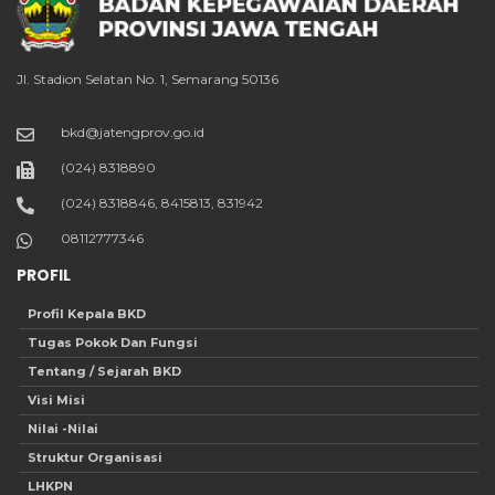
Jl. Stadion Selatan No. 1, Semarang 50136
bkd@jatengprov.go.id
(024) 8318890
(024) 8318846, 8415813, 831942
08112777346
PROFIL
Profil Kepala BKD
Tugas Pokok Dan Fungsi
Tentang / Sejarah BKD
Visi Misi
Nilai -Nilai
Struktur Organisasi
LHKPN